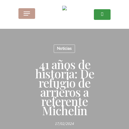
Skip
to
Menu
main
content
Noticias
41 años de
historia: De
refugio de
arrieros a
referente
Michelin
17/02/2024